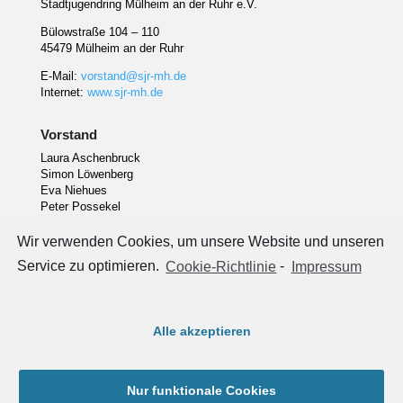
Stadtjugendring Mülheim an der Ruhr e.V.
Bülowstraße 104 – 110
45479 Mülheim an der Ruhr
E-Mail:
vorstand@sjr-mh.de
Internet:
www.sjr-mh.de
Vorstand
Laura Aschenbruck
Simon Löwenberg
Eva Niehues
Peter Possekel
Julian Schäfer
Wir verwenden Cookies, um unsere Website und unseren
Service zu optimieren.
Cookie-Richtlinie
-
Impressum
Rechtliches
Vereinbarung zur Auftragsverarbeitung
Alle akzeptieren
Datenschutzerklärung
Impressum
Cookie-Notiz
Nur funktionale Cookies